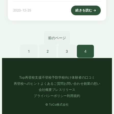
続きを読む →
2023-12-25
: 不登校が長引く快適な
前のページ
1
2
3
4
Top
再登校支援
不登校予防
学校向け
体験者の口コミ
再登校へのヒント
よくあるご質問
お問い合わせ
創業の想い
会社概要
プレスリリース
プライバシーポリシー
利用規約
© ToCo株式会社