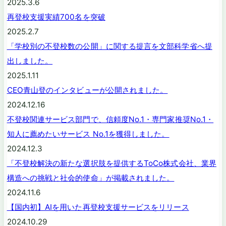
2025.3.6
再登校支援実績700名を突破
2025.2.7
「学校別の不登校数の公開」に関する提言を文部科学省へ提
出しました。
2025.1.11
CEO青山登のインタビューが公開されました。
2024.12.16
不登校関連サービス部門で、信頼度No.1・専門家推奨No.1・
知人に薦めたいサービス No.1を獲得しました。
2024.12.3
「不登校解決の新たな選択肢を提供するToCo株式会社、業界
構造への挑戦と社会的使命」が掲載されました。
2024.11.6
【国内初】AIを用いた再登校支援サービスをリリース
2024.10.29