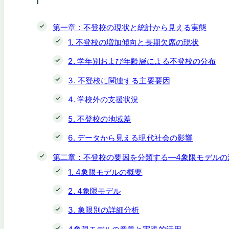
第一章：不登校の現状と統計から見える実態
1. 不登校の増加傾向と長期欠席の現状
2. 学年別および年齢層による不登校の分布
3. 不登校に関連する主要要因
4. 学校外の支援状況
5. 不登校の地域差
6. データから見える現代社会の影響
第二章：不登校の要因を分類する—4象限モデルの
1. 4象限モデルの概要
2. 4象限モデル
3. 象限別の詳細分析