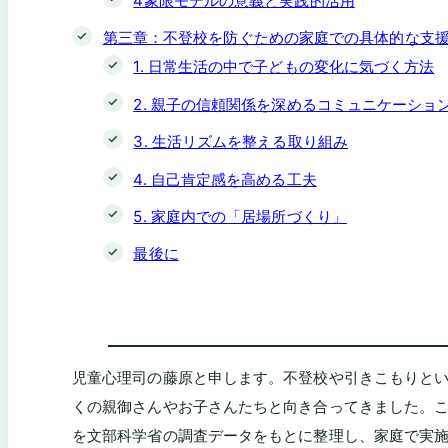
4象限モデルの意義と実践的活用
第三章：不登校を防ぐための家庭での具体的な支
1. 日常生活の中で子どもの変化に気づく方法
2. 親子の信頼関係を深めるコミュニケーショ
3. 生活リズムを整える取り組み
4. 自己肯定感を高める工夫
5. 家庭内での「居場所づくり」
最後に
児童心理司の藤原と申します。不登校や引きこもりと
くの親御さんやお子さんたちと向き合ってきました。
を文部科学省の調査データをもとに整理し、家庭で実