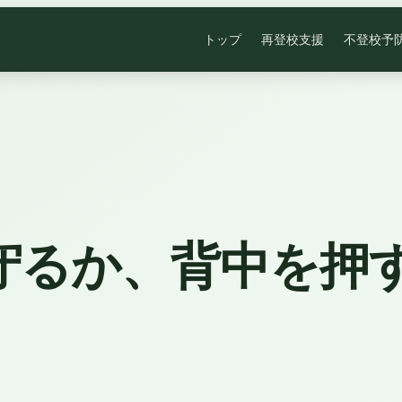
トップ
再登校支援
不登校予
守るか、背中を押