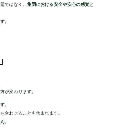
問題ではなく、
集団における安全や安心の感覚
と
ます。
」
え方が変わります。
です。
動を合わせることも含まれます。
せん
。