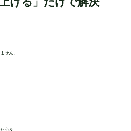
上げる」だけで解決
？
れません。
。
した心を、