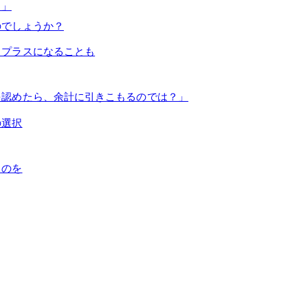
う」
のでしょうか？
ろプラスになることも
を認めたら、余計に引きこもるのでは？」
の選択
ものを