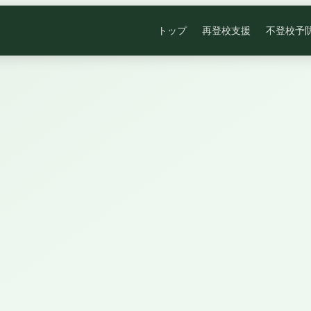
トップ
再登校支援
不登校予