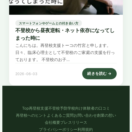
スマートフォンやゲームとの付き合い方
不登校から昼夜逆転・ネット依存になってし
まった時に
こんにちは。再登校支援トーコの竹宮と申します。
日々、臨床心理士として不登校のご家庭の支援を行っ
ております。 不登校のお子…
続きを読む →
2026-06-03
: 不登校から昼夜逆転・
Top
再登校支援
不登校予防
学校向け
体験者の口コミ
再登校へのヒント
よくあるご質問
お問い合わせ
創業の想い
会社概要
プレスリリース
プライバシーポリシー
利用規約