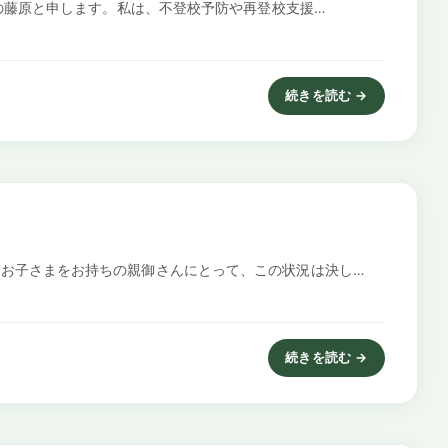
司の藤原と申します。私は、不登校予防や再登校支援…
続きを読む →
: 引きこもりの実態と不登
お子さまをお持ちの親御さんにとって、この状況は決し…
続きを読む →
: 自閉スペクトラム症と不