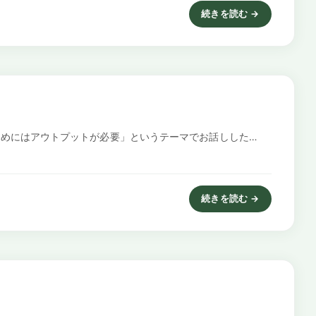
続きを読む →
: 引きこもりを徐々に解消
めにはアウトプットが必要」というテーマでお話しした…
続きを読む →
: 不登校から抜け出すため