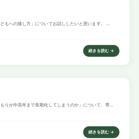
どもへの接し方」についてお話ししたいと思います。 …
続きを読む →
: すぐに疲れてしまう子ど
もりが中高年まで長期化してしまうのか」について、専…
続きを読む →
: 日本の引きこもりは、大