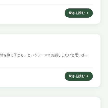
続きを読む →
: 疲れている子どもを寝か
情を測る子ども」というテーマでお話ししたいと思いま…
続きを読む →
: 反抗する中で、親の愛情