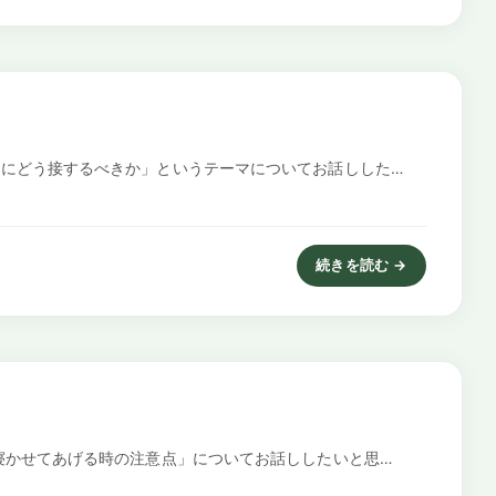
にどう接するべきか」というテーマについてお話しした…
続きを読む →
: 希死念慮を抱く子どもに
寝かせてあげる時の注意点」についてお話ししたいと思…