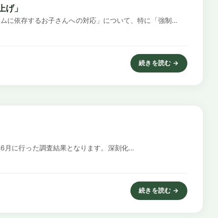
上げ」
ムに依存するお子さんへの対応」について、特に「強制…
続きを読む →
: スマートフォン・ゲー
5年6月に行った調査結果となります。深刻化…
続きを読む →
: 不登校問題におけるスマ