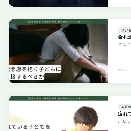
子ど
希死
こんに
2025-0
家庭
疲れ
こんに