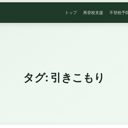
トップ
再登校支援
不登校予
タグ:
引きこもり