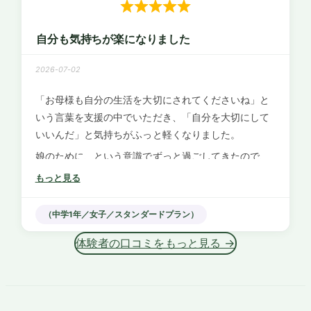
長男は妹の登校につられるように自分の足で教室へ戻
っていきました。
自分も気持ちが楽になりました
あの時、ただ同調するだけでなく、具体的な行動に繋
2026-07-02
がる指摘をくれて感謝しています。
「お母様も自分の生活を大切にされてくださいね」と
いう言葉を支援の中でいただき、「自分を大切にして
いいんだ」と気持ちがふっと軽くなりました。
娘のために、という意識でずっと過ごしてきたので、
趣味を楽しんだり外出したりすることにいつの間にか
もっと見る
罪悪感を抱くようになっていました。
トーコさんは家庭が土台、という一貫した姿勢で支援
（中学1年／女子／スタンダードプラン）
されていて、子どもだけではなく親の考え方について
体験者の口コミをもっと見る →
も丁寧に伝えていただけます。
徐々に家の中の空気が柔らかくなって、娘も今は何も
なかったかのように中学校を楽しんでいます。
本当にありがとうございました。