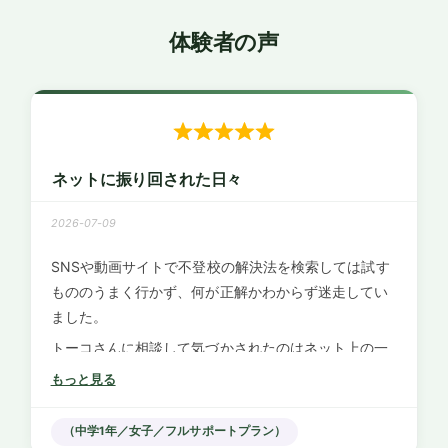
体験者の声
ネットに振り回された日々
2026-07-09
SNSや動画サイトで不登校の解決法を検索しては試す
もののうまく行かず、何が正解かわからず迷走してい
ました。
トーコさんに相談して気づかされたのはネット上の一
般的な成功体験ではなく、我が子の今の状態に合わせ
もっと見る
た対応が必要だということです。
担当の方が専門的な分析をもとに我が家専用の具体的
（中学1年／女子／フルサポートプラン）