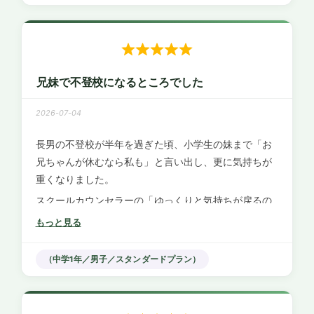
な行動を示してくださり、ブレていた私の軸が定まり
ました。
登校再開後にまた休んでしまた際も、アドバイス通り
冷静に対応できたことで娘も自分で気持ちを立て直
し、今では元気に通えています。
兄妹で不登校になるところでした
親としての軸を持てること自体が落ち着きと安心をも
2026-07-04
たらしてくれたと思います。ありがとうございまし
た。
長男の不登校が半年を過ぎた頃、小学生の妹まで「お
兄ちゃんが休むなら私も」と言い出し、更に気持ちが
重くなりました。
スクールカウンセラーの「ゆっくりと気持ちが戻るの
を待ってみましょう」を信じていましたが、トーコさ
もっと見る
んに相談したところ、今の見守りが放置になっていな
いかと気付かされました。
（中学1年／男子／スタンダードプラン）
具体的な支援として、子ども一律のルール作りや、長
男への声かけを具体的に教わり実践していきました。
私の軸がしっかりすると、自然と家の中が落ち着き、